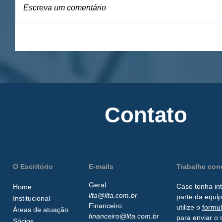
Escreva um comentário
Contato
O Escritório
E-mails
Trabalhe co
Geral
Caso tenha in
Home
llta@llta.com.br
parte da
equip
Institucional
Financeiro
utilize o
formu
Áreas de atuação
financeiro@llta.com.br
para enviar o 
Sócios