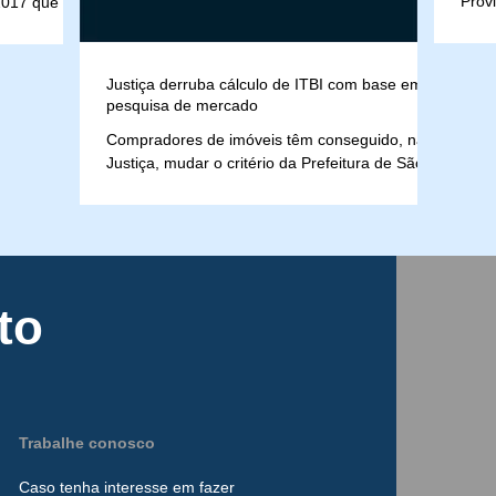
Prov
2017 que
insti
nçada pela...
Justiça derruba cálculo de ITBI com base em
pesquisa de mercado
Compradores de imóveis têm conseguido, na
Justiça, mudar o critério da Prefeitura de São
Paulo para calcular o Imposto de Transmissão
de...
to
Trabalhe conosco
Caso tenha interesse
em
fazer