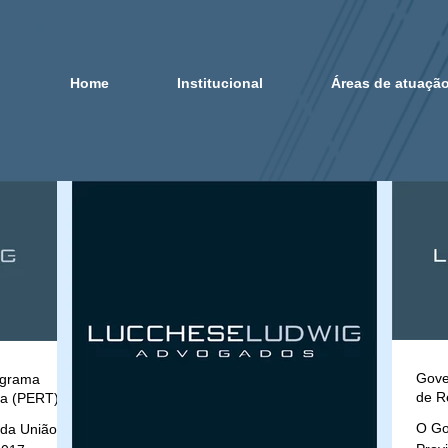
Home
Institucional
Áreas de atuaçã
Gove
ograma
de R
ia (PERT)
O Go
l da União a