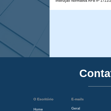
Instrução Normativa RFB nº 1711/
trata da renegociação de dívidas la
Conta
O Escritório
E-mails
Geral
Home