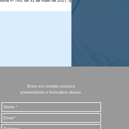
isória nº 783, de 31 de maio de 2017, que
tui o Programa Especial de Regularização...
Entre em contato conosco
preenchendo o formulário abaixo.