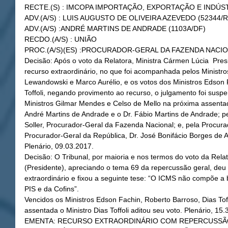
RECTE.(S) : IMCOPA IMPORTAÇÃO, EXPORTAÇÃO E INDÚS
ADV.(A/S) : LUIS AUGUSTO DE OLIVEIRA AZEVEDO (52344/
ADV.(A/S) :ANDRÉ MARTINS DE ANDRADE (1103A/DF)
RECDO.(A/S) : UNIÃO
PROC.(A/S)(ES) :PROCURADOR-GERAL DA FAZENDA NACI
Decisão: Após o voto da Relatora, Ministra Cármen Lúcia  Pres
recurso extraordinário, no que foi acompanhada pelos Ministr
Lewandowski e Marco Aurélio, e os votos dos Ministros Edson 
Toffoli, negando provimento ao recurso, o julgamento foi suspe
Ministros Gilmar Mendes e Celso de Mello na próxima assentada
André Martins de Andrade e o Dr. Fábio Martins de Andrade; pel
Soller, Procurador-Geral da Fazenda Nacional; e, pela Procura
Procurador-Geral da República, Dr. José Bonifácio Borges de 
Plenário, 09.03.2017.
Decisão: O Tribunal, por maioria e nos termos do voto da Rela
(Presidente), apreciando o tema 69 da repercussão geral, deu
extraordinário e fixou a seguinte tese: “O ICMS não compõe a b
PIS e da Cofins”.
Vencidos os Ministros Edson Fachin, Roberto Barroso, Dias Tof
assentada o Ministro Dias Toffoli aditou seu voto. Plenário, 15.
EMENTA: RECURSO EXTRAORDINÁRIO COM REPERCUSSÃO