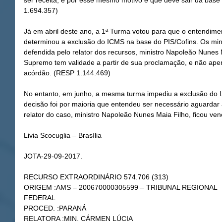
ser receita, e por esse mesmo motivo é que deve sair da base
1.694.357)
Já em abril deste ano, a 1ª Turma votou para que o entendim
determinou a exclusão do ICMS na base do PIS/Cofins. Os min
defendida pelo relator dos recursos, ministro Napoleão Nunes 
Supremo tem validade a partir de sua proclamação, e não ape
acórdão. (RESP 1.144.469)
No entanto, em junho, a mesma turma impediu a exclusão do IS
decisão foi por maioria que entendeu ser necessário aguarda
relator do caso, ministro Napoleão Nunes Maia Filho, ficou ve
Livia Scocuglia – Brasília
JOTA-29-09-2017.
RECURSO EXTRAORDINÁRIO 574.706 (313)
ORIGEM :AMS – 200670000305599 – TRIBUNAL REGIONAL
FEDERAL
PROCED. :PARANÁ
RELATORA :MIN. CÁRMEN LÚCIA