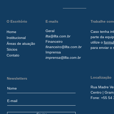
O Escritório
E-mails
Trabalhe co
Geral
Caso tenha in
Home
llta@llta.com.br
parte da
equip
Institucional
Financeiro
utilize o
formu
Áreas de atuação
financeiro@llta.com.br
para enviar o 
Sócios
Imprensa
Contato
imprensa@llta.com.br
Localização
Newsletters
Rua Madre Ver
Centro
| Gram
​Fone:
+55 54 