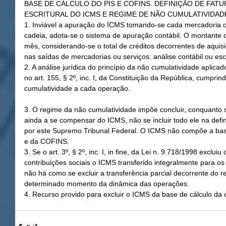
BASE DE CÁLCULO DO PIS E COFINS. DEFINIÇÃO DE FAT
ESCRITURAL DO ICMS E REGIME DE NÃO CUMULATIVIDAD
1. Inviável a apuração do ICMS tomando-se cada mercadoria o
cadeia, adota-se o sistema de apuração contábil. O montante
mês, considerando-se o total de créditos decorrentes de aquisi
nas saídas de mercadorias ou serviços: análise contábil ou esc
2. A análise jurídica do princípio da não cumulatividade aplica
no art. 155, § 2º, inc. I, da Constituição da República, cumprin
cumulatividade a cada operação.
3. O regime da não cumulatividade impõe concluir, conquanto s
ainda a se compensar do ICMS, não se incluir todo ele na defi
por este Supremo Tribunal Federal. O ICMS não compõe a base
e da COFINS.
3. Se o art. 3º, § 2º, inc. I, in fine, da Lei n. 9.718/1998 exclu
contribuições sociais o ICMS transferido integralmente para os
não há como se excluir a transferência parcial decorrente do 
determinado momento da dinâmica das operações.
4. Recurso provido para excluir o ICMS da base de cálculo da 