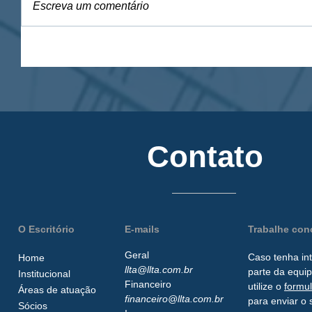
Escreva um comentário
Contato
O Escritório
E-mails
Trabalhe co
Geral
Caso tenha in
Home
llta@llta.com.br
parte da
equip
Institucional
Financeiro
utilize o
formu
Áreas de atuação
financeiro@llta.com.br
para enviar o 
Sócios