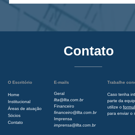
Contato
O Escritório
E-mails
Trabalhe co
Geral
Caso tenha in
Home
llta@llta.com.br
parte da
equip
Institucional
Financeiro
utilize o
formu
Áreas de atuação
financeiro@llta.com.br
para enviar o 
Sócios
Imprensa
Contato
imprensa@llta.com.br