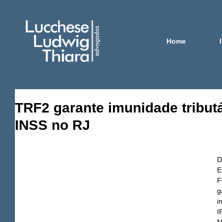
Home
TRF2 garante imunidade tributá
INSS no RJ
D
E
F
g
i
I