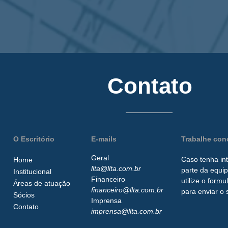
Contato
O Escritório
E-mails
Trabalhe co
Geral
Caso tenha in
Home
llta@llta.com.br
parte da
equip
Institucional
Financeiro
utilize o
formu
Áreas de atuação
financeiro@llta.com.br
para enviar o 
Sócios
Imprensa
Contato
imprensa@llta.com.br