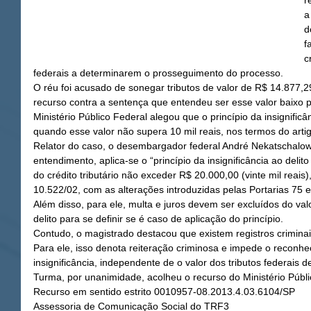
r
a
d
f
c
federais a determinarem o prosseguimento do processo.
O réu foi acusado de sonegar tributos de valor de R$ 14.877,2
recurso contra a sentença que entendeu ser esse valor baixo pa
Ministério Público Federal alegou que o princípio da insignific
quando esse valor não supera 10 mil reais, nos termos do arti
Relator do caso, o desembargador federal André Nekatschalow
entendimento, aplica-se o “princípio da insignificância ao delit
do crédito tributário não exceder R$ 20.000,00 (vinte mil reais), 
10.522/02, com as alterações introduzidas pelas Portarias 75 e
Além disso, para ele, multa e juros devem ser excluídos do valor
delito para se definir se é caso de aplicação do princípio.
Contudo, o magistrado destacou que existem registros crimina
Para ele, isso denota reiteração criminosa e impede o reconhe
insignificância, independente de o valor dos tributos federais d
Turma, por unanimidade, acolheu o recurso do Ministério Públ
Recurso em sentido estrito 0010957-08.2013.4.03.6104/SP
Assessoria de Comunicação Social do TRF3