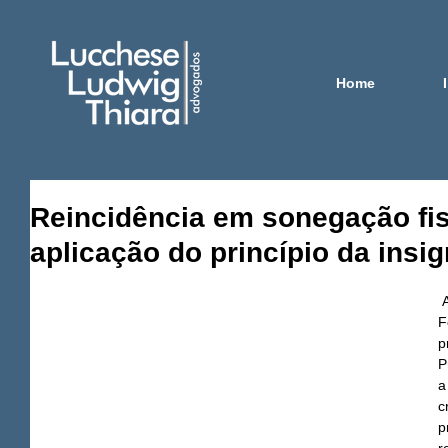
Home
Reincidência em sonegação fi
aplicação do princípio da insig
 A Quinta Turma do Tribunal Regional 
F
p
P
a
c
p