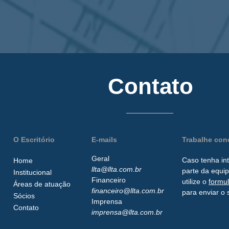
Contato
O Escritório
E-mails
Trabalhe co
Geral
Caso tenha in
Home
llta@llta.com.br
parte da
equip
Institucional
Financeiro
utilize o
formu
Áreas de atuação
financeiro@llta.com.br
para enviar o 
Sócios
Imprensa
Contato
imprensa@llta.com.br