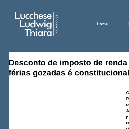
Home
Desconto de imposto de renda 
férias gozadas é constituciona
O
R
t
J
p
r