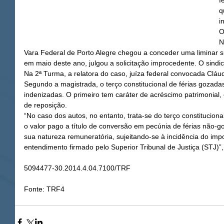
f
q
i
O
N
Vara Federal de Porto Alegre chegou a conceder uma liminar 
em maio deste ano, julgou a solicitação improcedente. O sindic
Na 2ª Turma, a relatora do caso, juíza federal convocada Cláu
Segundo a magistrada, o terço constitucional de férias gozada
indenizadas. O primeiro tem caráter de acréscimo patrimonial
de reposição.
“No caso dos autos, no entanto, trata-se do terço constituciona
o valor pago a título de conversão em pecúnia de férias não-g
sua natureza remuneratória, sujeitando-se à incidência do impo
entendimento firmado pelo Superior Tribunal de Justiça (STJ)”,
5094477-30.2014.4.04.7100/TRF
Fonte: TRF4