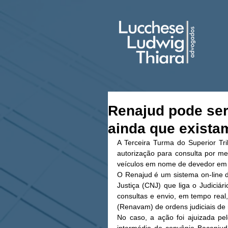
Renajud pode ser
ainda que exista
A Terceira Turma do Superior Tri
autorização para consulta por mei
veículos em nome de devedor em 
O Renajud é um sistema on-line de
Justiça (CNJ) que liga o Judiciár
consultas e envio, em tempo real
(Renavam) de ordens judiciais de r
No caso, a ação foi ajuizada pe