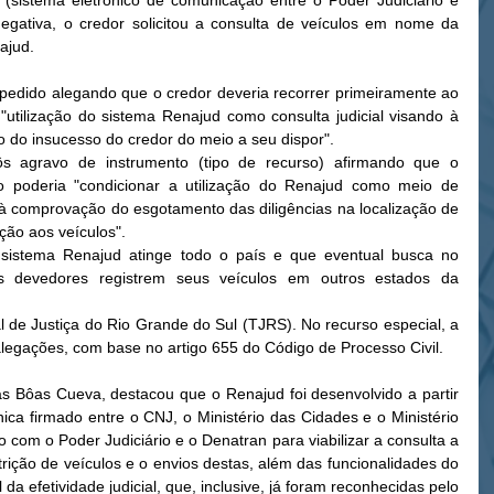
(sistema eletrônico de comunicação entre o Poder Judiciário e 
negativa, o credor solicitou a consulta de veículos em nome da 
ajud. 
pedido alegando que o credor deveria recorrer primeiramente ao 
"utilização do sistema Renajud como consulta judicial visando à 
do insucesso do credor do meio a seu dispor". 
ôs agravo de instrumento (tipo de recurso) afirmando que o 
o poderia "condicionar a utilização do Renajud como meio de 
à comprovação do esgotamento das diligências na localização de 
ão aos veículos". 
sistema Renajud atinge todo o país e que eventual busca no 
os devedores registrem seus veículos em outros estados da 
l de Justiça do Rio Grande do Sul (TJRS). No recurso especial, a 
legações, com base no artigo 655 do Código de Processo Civil. 
las Bôas Cueva, destacou que o Renajud foi desenvolvido a partir 
a firmado entre o CNJ, o Ministério das Cidades e o Ministério 
o com o Poder Judiciário e o Denatran para viabilizar a consulta a 
strição de veículos e o envios destas, além das funcionalidades do 
 da efetividade judicial, que, inclusive, já foram reconhecidas pelo 