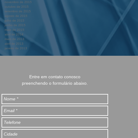
novembro de 2015
outubro de 2015
setembro de 2015
agosto de 2015
julho de 2015
junho de 2015
maio de 2015
abril de 2014
maio de 2013
abril de 2013
janeiro de 2013
Entre em contato conosco
preenchendo o formulário abaixo.