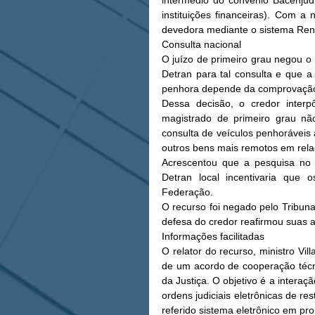
intermédio do convênio Bacenjud 
instituições financeiras). Com a 
devedora mediante o sistema Ren
Consulta nacional 
O juízo de primeiro grau negou o 
Detran para tal consulta e que a 
penhora depende da comprovação 
Dessa decisão, o credor interp
magistrado de primeiro grau nã
consulta de veículos penhoráveis 
outros bens mais remotos em relaç
Acrescentou que a pesquisa no 
Detran local incentivaria que 
Federação. 
O recurso foi negado pelo Tribuna
defesa do credor reafirmou suas a
Informações facilitadas 
O relator do recurso, ministro Vil
de um acordo de cooperação técnic
da Justiça. O objetivo é a interaçã
ordens judiciais eletrônicas de re
referido sistema eletrônico em prol