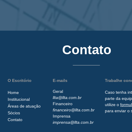
Contato
O Escritório
E-mails
Trabalhe co
Geral
Caso tenha in
Home
llta@llta.com.br
parte da
equip
Institucional
Financeiro
utilize o
formu
Áreas de atuação
financeiro@llta.com.br
para enviar o 
Sócios
Imprensa
Contato
imprensa@llta.com.br