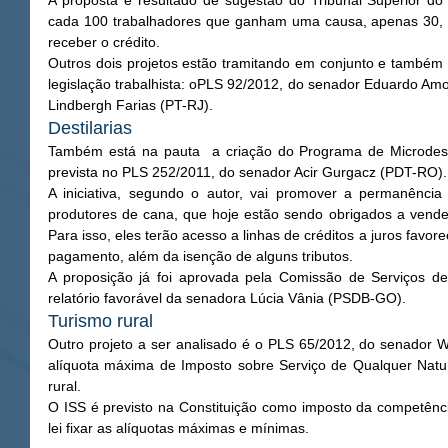
A proposta é resultado de sugestão do Tribunal Superior do
cada 100 trabalhadores que ganham uma causa, apenas 30, 
receber o crédito. 
Outros dois projetos estão tramitando em conjunto e também
legislação trabalhista: oPLS 92/2012, do senador Eduardo Am
Lindbergh Farias (PT-RJ). 
Destilarias 
Também está na pauta  a criação do Programa de Microdestil
prevista no PLS 252/2011, do senador Acir Gurgacz (PDT-RO).
A iniciativa, segundo o autor, vai promover a permanênci
produtores de cana, que hoje estão sendo obrigados a vender
Para isso, eles terão acesso a linhas de créditos a juros favor
pagamento, além da isenção de alguns tributos. 
A proposição já foi aprovada pela Comissão de Serviços de 
relatório favorável da senadora Lúcia Vânia (PSDB-GO). 
Turismo rural 
Outro projeto a ser analisado é o PLS 65/2012, do senador W
alíquota máxima de Imposto sobre Serviço de Qualquer Nature
rural. 
O ISS é previsto na Constituição como imposto da competênci
lei fixar as alíquotas máximas e mínimas. 