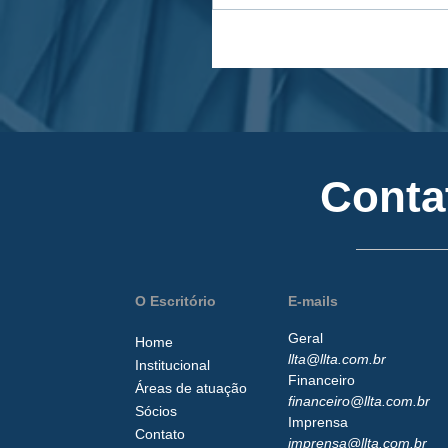
Conta
O Escritório
E-mails
Geral
Home
llta@llta.com.br
Institucional
Financeiro
Áreas de atuação
financeiro@llta.com.br
Sócios
Imprensa
Contato
imprensa@llta.com.br