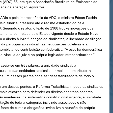
de (ADC) 55, em que a Associação Brasileira de Emissoras de 
ade da alteração legislativa.
 ADIs e pela improcedência da ADC, o ministro Edson Fachin 
elo sindical brasileiro até o regime estabelecido pela 
. Segundo o relator, o texto de 1988 trouxe inovações que 
ltamente controlado pelo Estado vigente desde o Estado Novo. 
o direito à livre fundação de sindicatos, a liberdade de filiação 
e da participação sindical nas negociações coletivas e a 
assembleia, de contribuição confederativa. “A escolha democrática 
l vincula ao juiz e ao próprio legislador infraconstitucional”, 
seia-se em três pilares: a unicidade sindical, a 
 custeio das entidades sindicais por meio de um tributo, a 
 de um desses pilares pode ser desestabilizadora de todo o 
m um desses pontos, a Reforma Trabalhista impede os sindicatos 
ais eficazes para defender os direitos dos trabalhadores 
Ao manter-se, na sistemática constitucional vigente, a unicidade 
ntação de toda a categoria, incluindo associados e não-
fonte de custeio obrigatória inviabiliza a atuação do próprio 