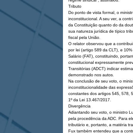
regime sindical”, assinalou.
Tributo
Do ponto de vista formal, o minis
inconstitucional. A seu ver, a contr
da Constituição quanto do da doutr
sua natureza jurídica de típico tri
fiscal pela União.
O relator observou que a contribui
por lei (artigo 589 da CLT), e 10
Salário (FAT), constituindo, portan
constitucional expressamente prev
Transitórias (ADCT) indicar estima
demonstrado nos autos.
Na conclusão de seu voto, o minis
inconstitucionalidade das express
constantes dos artigos 545, 578, 
1º da Lei 13.467/2017.
Divergência
Adiantando seu voto, o ministro Lu
pela procedência da ADC. Para ele
tributário e, portanto, a matéria 
Fux também entendeu que a contrib