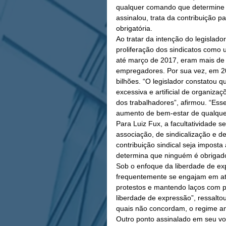
qualquer comando que determine a 
assinalou, trata da contribuição p
obrigatória.
Ao tratar da intenção do legislador
proliferação dos sindicatos como 
até março de 2017, eram mais de 1
empregadores. Por sua vez, em 20
bilhões. “O legislador constatou 
excessiva e artificial de organiza
dos trabalhadores”, afirmou. “Ess
aumento de bem-estar de qualquer
Para Luiz Fux, a facultatividade s
associação, de sindicalização e d
contribuição sindical seja impost
determina que ninguém é obrigado a
Sob o enfoque da liberdade de exp
frequentemente se engajam em ati
protestos e mantendo laços com par
liberdade de expressão”, ressaltou
quais não concordam, o regime an
Outro ponto assinalado em seu vot