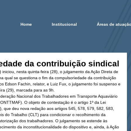
Home
Institucional
Áreas de atuaçã
edade da contribuição sindical
niciou, nesta quinta-feira (28), o julgamento da Ação Direta de 
 na qual se questiona o fim da compulsoriedade da contribuição 
ros Edson Fachin, relator, e Luiz Fux, o julgamento foi suspenso e 
ira (29), marcada para as 9h.
federação Nacional dos Trabalhadores em Transporte Aquaviário 
CONTTMAF). O objeto de contestação é o artigo 1º da Lei 
, que deu nova redação aos artigos 545, 578, 579, 582, 583, 
is do Trabalho (CLT) para condicionar o recolhimento da 
autorização dos trabalhadores. O julgamento se estende às 
mento da inconstitucionalidade do dispositivo e, ainda, à Ação 