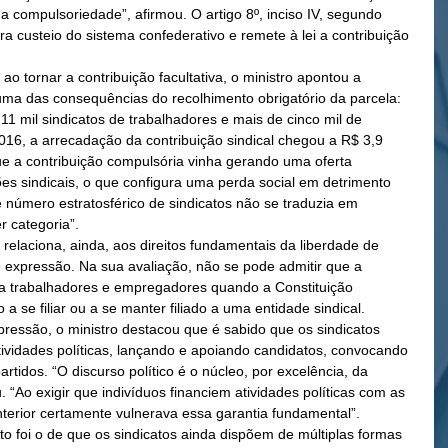
compulsoriedade”, afirmou. O artigo 8º, inciso IV, segundo 
ara custeio do sistema confederativo e remete à lei a contribuição 
 ao tornar a contribuição facultativa, o ministro apontou a 
uma das consequências do recolhimento obrigatório da parcela: 
1 mil sindicatos de trabalhadores e mais de cinco mil de 
16, a arrecadação da contribuição sindical chegou a R$ 3,9 
que a contribuição compulsória vinha gerando uma oferta 
ções sindicais, o que configura uma perda social em detrimento 
e número estratosférico de sindicatos não se traduzia em 
 categoria”.
e relaciona, ainda, aos direitos fundamentais da liberdade de 
e expressão. Na sua avaliação, não se pode admitir que a 
a a trabalhadores e empregadores quando a Constituição 
 se filiar ou a se manter filiado a uma entidade sindical.
ressão, o ministro destacou que é sabido que os sindicatos 
vidades políticas, lançando e apoiando candidatos, convocando 
tidos. “O discurso político é o núcleo, por excelência, da 
. “Ao exigir que indivíduos financiem atividades políticas com as 
terior certamente vulnerava essa garantia fundamental”.
o foi o de que os sindicatos ainda dispõem de múltiplas formas 