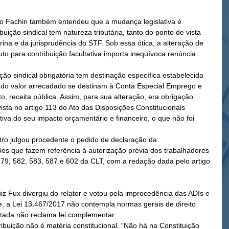
tro Fachin também entendeu que a mudança legislativa é 
ibuição sindical tem natureza tributária, tanto do ponto de vista 
ina e da jurisprudência do STF. Sob essa ótica, a alteração de 
buto para contribuição facultativa importa inequívoca renúncia 
ção sindical obrigatória tem destinação específica estabelecida 
% do valor arrecadado se destinam à Conta Especial Emprego e 
to, receita pública. Assim, para sua alteração, era obrigação 
ista no artigo 113 do Ato das Disposições Constitucionais 
tiva do seu impacto orçamentário e financeiro, o que não foi 
tro julgou procedente o pedido de declaração da 
ões que fazem referência à autorização prévia dos trabalhadores 
579, 582, 583, 587 e 602 da CLT, com a redação dada pelo artigo 
iz Fux divergiu do relator e votou pela improcedência das ADIs e 
, a Lei 13.467/2017 não contempla normas gerais de direito 
tratada não reclama lei complementar.
uição não é matéria constitucional. “Não há na Constituição 