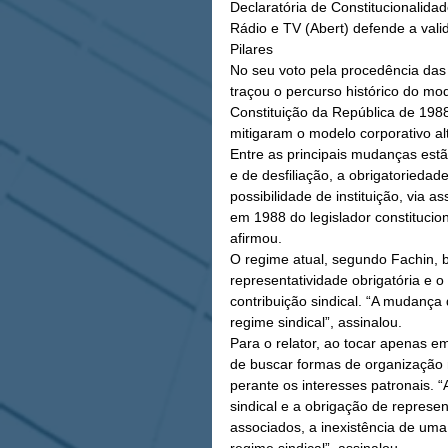
Declaratória de Constitucionalida
Rádio e TV (Abert) defende a valid
Pilares
No seu voto pela procedência das
traçou o percurso histórico do mod
Constituição da República de 1988
mitigaram o modelo corporativo a
Entre as principais mudanças estão 
e de desfiliação, a obrigatoriedad
possibilidade de instituição, via 
em 1988 do legislador constituciona
afirmou.
O regime atual, segundo Fachin, ba
representatividade obrigatória e o
contribuição sindical. “A mudança
regime sindical”, assinalou.
Para o relator, ao tocar apenas e
de buscar formas de organização m
perante os interesses patronais. “
sindical e a obrigação de represe
associados, a inexistência de uma 