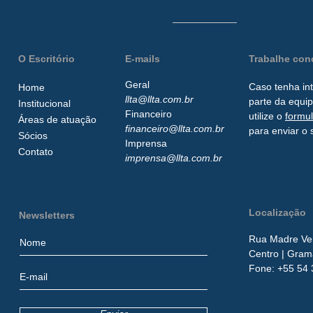
O Escritório
E-mails
Trabalhe co
Geral
Caso tenha in
Home
llta@llta.com.br
parte da
equip
Institucional
Financeiro
utilize o
formu
Áreas de atuação
financeiro@llta.com.br
para enviar o 
Sócios
Imprensa
Contato
imprensa@llta.com.br
Localização
Newsletters
Rua Madre Ver
Centro
| Gram
​Fone:
+55 54 