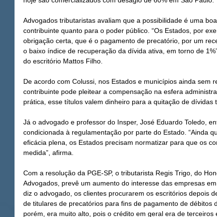
hoje são comercializados com deságio de 60% em São Paulo.
Advogados tributaristas avaliam que a possibilidade é uma boa
contribuinte quanto para o poder público. “Os Estados, por ex
obrigação certa, que é o pagamento de precatório, por um rec
o baixo índice de recuperação da dívida ativa, em torno de 1%”
do escritório Mattos Filho.
De acordo com Colussi, nos Estados e municípios ainda sem r
contribuinte pode pleitear a compensação na esfera administrat
prática, esse títulos valem dinheiro para a quitação de dívidas t
Já o advogado e professor do Insper, José Eduardo Toledo, e
condicionada à regulamentação por parte do Estado. “Ainda que
eficácia plena, os Estados precisam normatizar para que os co
medida”, afirma.
Com a resolução da PGE-SP, o tributarista Regis Trigo, do Hon
Advogados, prevê um aumento do interesse das empresas em
diz o advogado, os clientes procurarem os escritórios depois 
de titulares de precatórios para fins de pagamento de débitos
porém, era muito alto, pois o crédito em geral era de terceiros 