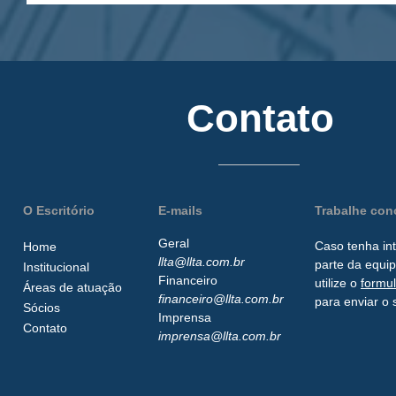
Contato
O Escritório
E-mails
Trabalhe co
Geral
Caso tenha in
Home
llta@llta.com.br
parte da
equip
Institucional
Financeiro
utilize o
formu
Áreas de atuação
financeiro@llta.com.br
para enviar o 
Sócios
Imprensa
Contato
imprensa@llta.com.br