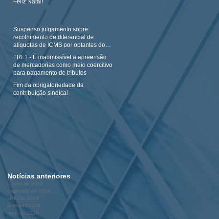
Feliz Natal!
Suspenso julgamento sobre
recolhimento de diferencial de
alíquotas de ICMS por optantes do
Simples N
TRF1 - É inadmissível a apreensão
de mercadorias como meio coercitivo
para pagamento de tributos
Fim da obrigatoriedade da
contribuição sindical
Notícias anteriores
janeiro de 2019
dezembro de 2018
julho de 2018
junho de 2018
maio de 2018