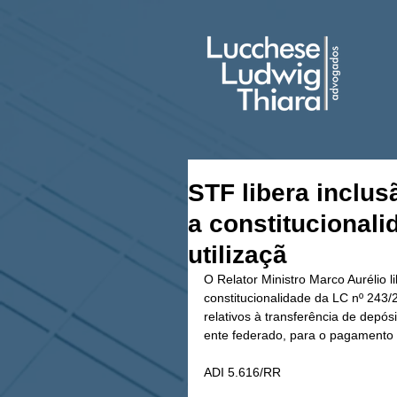
STF libera inclu
a constitucional
utilizaçã
O Relator Ministro Marco Aurélio 
constitucionalidade da LC nº 243/
relativos à transferência de depósi
ente federado, para o pagamento 
ADI 5.616/RR