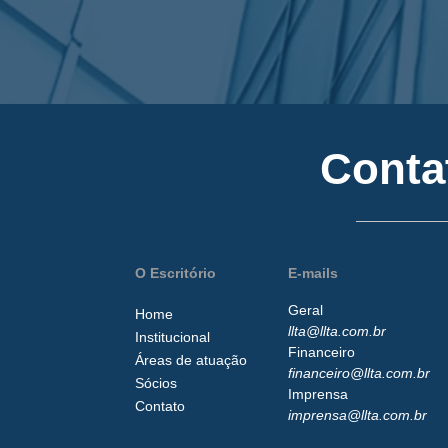
Conta
O Escritório
E-mails
Geral
Home
llta@llta.com.br
Institucional
Financeiro
Áreas de atuação
financeiro@llta.com.br
Sócios
Imprensa
Contato
imprensa@llta.com.br