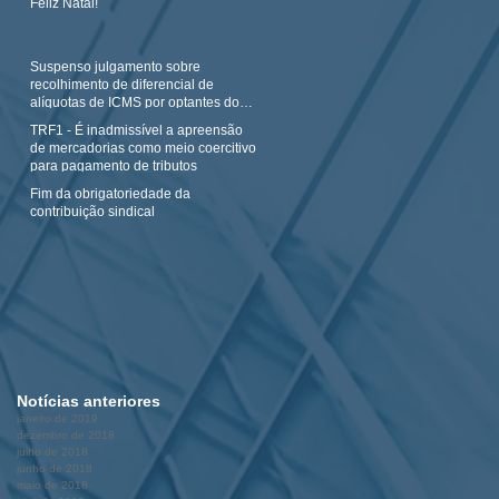
Feliz Natal!
Suspenso julgamento sobre
recolhimento de diferencial de
alíquotas de ICMS por optantes do
Simples N
TRF1 - É inadmissível a apreensão
de mercadorias como meio coercitivo
para pagamento de tributos
Fim da obrigatoriedade da
contribuição sindical
Notícias anteriores
janeiro de 2019
dezembro de 2018
julho de 2018
junho de 2018
maio de 2018