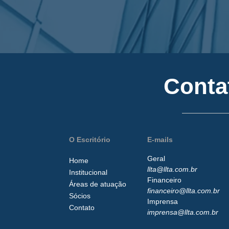
Conta
O Escritório
E-mails
Geral
Home
llta@llta.com.br
Institucional
Financeiro
Áreas de atuação
financeiro@llta.com.br
Sócios
Imprensa
Contato
imprensa@llta.com.br