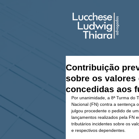
Contribuição prev
sobre os valores
concedidas aos f
Por unanimidade, a 8ª Turma do 
Nacional (FN) contra a sentença o 
julgou procedente o pedido de um
lançamentos realizados pela FN em
tributários incidentes sobre os v
e respectivos dependentes.