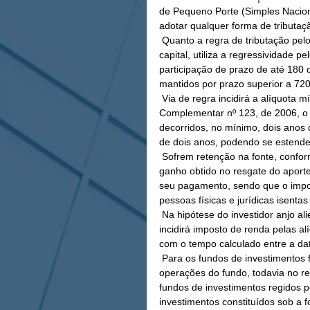
de Pequeno Porte (Simples Nacio
adotar qualquer forma de tributaç
 Quanto a regra de tributação pelo Imposto de Renda dos rendimentos decorrentes do aporte de 
capital, utiliza a regressividade 
participação de prazo de até 180 
mantidos por prazo superior a 720
 Via de regra incidirá a alíquota mínima de 15% dado que pela definição da própria Lei 
Complementar nº 123, de 2006, o 
decorridos, no mínimo, dois anos 
de dois anos, podendo se estender
 Sofrem retenção na fonte, conforme a tabela definida no art. 5º, os rendimentos periódicos e o 
ganho obtido no resgate do aporte
seu pagamento, sendo que o impost
pessoas físicas e jurídicas isenta
 Na hipótese do investidor anjo alienar a titularidade dos direitos do contrato de participação 
incidirá imposto de renda pelas al
com o tempo calculado entre a dat
 Para os fundos de investimentos ficam dispensadas as retenções do imposto de renda nas 
operações do fundo, todavia no re
fundos de investimentos regidos p
investimentos constituídos sob a 