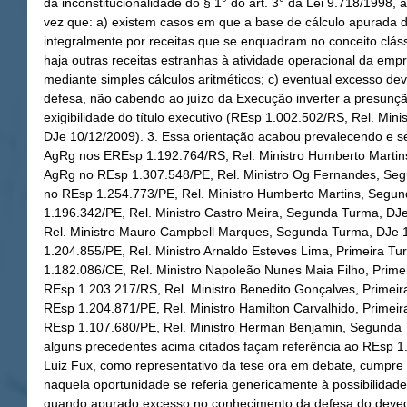
da inconstitucionalidade do § 1° do art. 3° da Lei 9.718/1998,
vez que: a) existem casos em que a base de cálculo apurada d
integralmente por receitas que se enquadram no conceito cláss
haja outras receitas estranhas à atividade operacional da empre
mediante simples cálculos aritméticos; c) eventual excesso de
defesa, não cabendo ao juízo da Execução inverter a presunção
exigibilidade do título executivo (REsp 1.002.502/RS, Rel. Min
DJe 10/12/2009). 3. Essa orientação acabou prevalecendo e se
AgRg nos EREsp 1.192.764/RS, Rel. Ministro Humberto Martins
AgRg no REsp 1.307.548/PE, Rel. Ministro Og Fernandes, Se
no REsp 1.254.773/PE, Rel. Ministro Humberto Martins, Segu
1.196.342/PE, Rel. Ministro Castro Meira, Segunda Turma, DJ
Rel. Ministro Mauro Campbell Marques, Segunda Turma, DJe 
1.204.855/PE, Rel. Ministro Arnaldo Esteves Lima, Primeira T
1.182.086/CE, Rel. Ministro Napoleão Nunes Maia Filho, Prim
REsp 1.203.217/RS, Rel. Ministro Benedito Gonçalves, Primei
REsp 1.204.871/PE, Rel. Ministro Hamilton Carvalhido, Primei
REsp 1.107.680/PE, Rel. Ministro Herman Benjamin, Segunda 
alguns precedentes acima citados façam referência ao REsp 1.1
Luiz Fux, como representativo da tese ora em debate, cumpre
naquela oportunidade se referia genericamente à possibilidade
quando apurado excesso no conhecimento da defesa do devedor