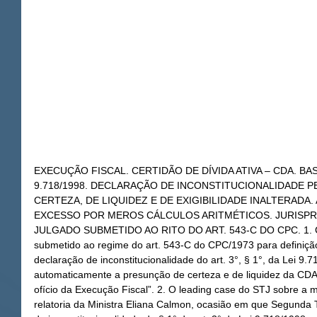
EXECUÇÃO FISCAL. CERTIDÃO DE DÍVIDA ATIVA – CDA. BASE 
9.718/1998. DECLARAÇÃO DE INCONSTITUCIONALIDADE P
CERTEZA, DE LIQUIDEZ E DE EXIGIBILIDADE INALTERADA
EXCESSO POR MEROS CÁLCULOS ARITMÉTICOS. JURISPRU
JULGADO SUBMETIDO AO RITO DO ART. 543-C DO CPC. 1. Cui
submetido ao regime do art. 543-C do CPC/1973 para definição
declaração de inconstitucionalidade do art. 3°, § 1°, da Lei 9.7
automaticamente a presunção de certeza e de liquidez da CDA,
ofício da Execução Fiscal”. 2. O leading case do STJ sobre a 
relatoria da Ministra Eliana Calmon, ocasião em que Segunda