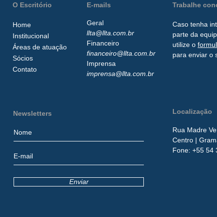
O Escritório
E-mails
Trabalhe co
Geral
Caso tenha in
Home
llta@llta.com.br
parte da
equip
Institucional
Financeiro
utilize o
formu
Áreas de atuação
financeiro@llta.com.br
para enviar o 
Sócios
Imprensa
Contato
imprensa@llta.com.br
Localização
Newsletters
Rua Madre Ver
Centro
| Gram
​Fone:
+55 54 
Enviar