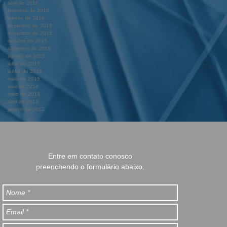
abril de 2016
fevereiro de 2016
janeiro de 2016
dezembro de 2015
novembro de 2015
outubro de 2015
setembro de 2015
agosto de 2015
julho de 2015
junho de 2015
maio de 2015
abril de 2014
maio de 2013
abril de 2013
janeiro de 2013
Entre em contato conosco
preenchendo o formulário abaixo.