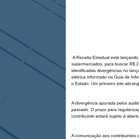
 A Receita Estadual está lançando um novo Programa de Autorregularização, com foco no setor de 
supermercados, para buscar R$ 2
identificadas divergências no lan
elétrica informado na Guia de Inf
o Estado. Um primeiro lote abran
A divergência apurada pelos audit
passado. O prazo para regularizaç
contribuinte estará sujeito à abe
A comunicação aos contribuintes oc