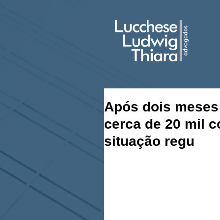
Após dois meses 
cerca de 20 mil c
situação regu