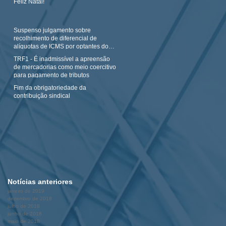
Feliz Natal!
Suspenso julgamento sobre
recolhimento de diferencial de
alíquotas de ICMS por optantes do
Simples N
TRF1 - É inadmissível a apreensão
de mercadorias como meio coercitivo
para pagamento de tributos
Fim da obrigatoriedade da
contribuição sindical
Notícias anteriores
janeiro de 2019
dezembro de 2018
julho de 2018
junho de 2018
maio de 2018