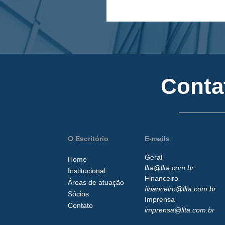
Conta
O Escritório
E-mails
Geral
Home
llta@llta.com.br
Institucional
Financeiro
Áreas de atuação
financeiro@llta.com.br
Sócios
Imprensa
Contato
imprensa@llta.com.br