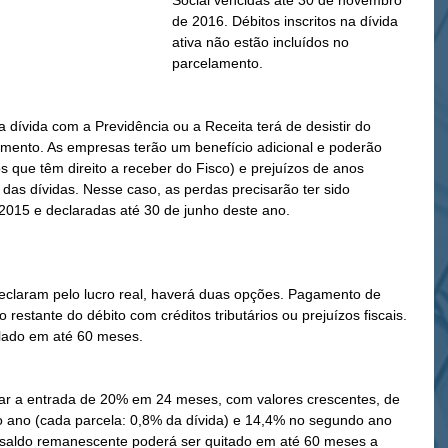
Social vencidas até 30 de novembro 
de 2016. Débitos inscritos na dívida 
ativa não estão incluídos no 
parcelamento.
dívida com a Previdência ou a Receita terá de desistir do 
amento. As empresas terão um benefício adicional e poderão 
sos que têm direito a receber do Fisco) e prejuízos de anos 
das dívidas. Nesse caso, as perdas precisarão ter sido 
015 e declaradas até 30 de junho deste ano.
claram pelo lucro real, haverá duas opções. Pagamento de 
 restante do débito com créditos tributários ou prejuízos fiscais. 
lado em até 60 meses.
r a entrada de 20% em 24 meses, com valores crescentes, de 
ro ano (cada parcela: 0,8% da dívida) e 14,4% no segundo ano 
O saldo remanescente poderá ser quitado em até 60 meses a 