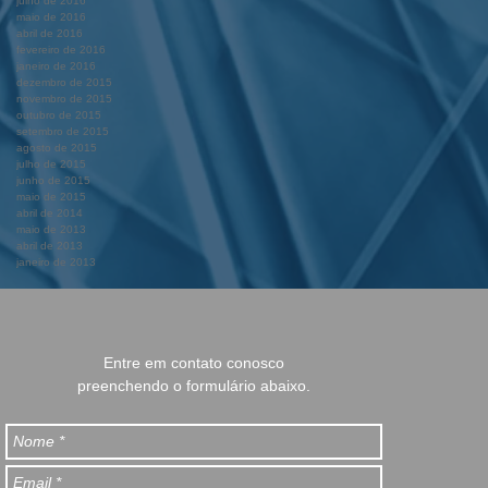
julho de 2016
maio de 2016
abril de 2016
fevereiro de 2016
janeiro de 2016
dezembro de 2015
novembro de 2015
outubro de 2015
setembro de 2015
agosto de 2015
julho de 2015
junho de 2015
maio de 2015
abril de 2014
maio de 2013
abril de 2013
janeiro de 2013
Entre em contato conosco
preenchendo o formulário abaixo.