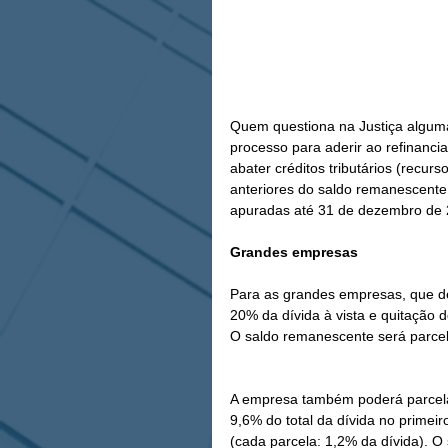
Quem questiona na Justiça alguma 
processo para aderir ao refinanci
abater créditos tributários (recur
anteriores do saldo remanescente 
apuradas até 31 de dezembro de 2
Grandes empresas
Para as grandes empresas, que de
20% da dívida à vista e quitação do
O saldo remanescente será parce
A empresa também poderá parcela
9,6% do total da dívida no primei
(cada parcela: 1,2% da dívida). 