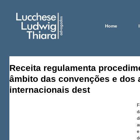
Home
Receita regulamenta procedim
âmbito das convenções e dos 
internacionais dest
F
d
d
a
e
d