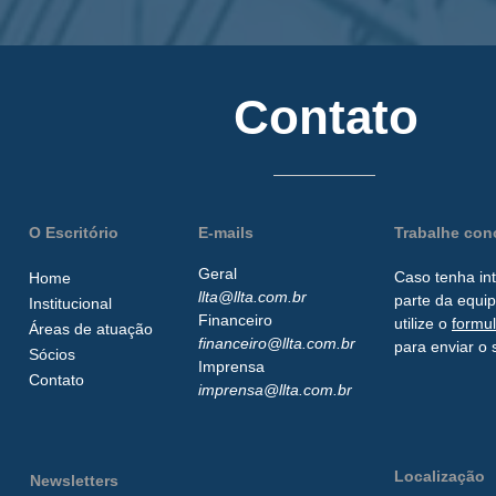
Contato
O Escritório
E-mails
Trabalhe co
Geral
Caso tenha in
Home
llta@llta.com.br
parte da
equip
Institucional
Financeiro
utilize o
formu
Áreas de atuação
financeiro@llta.com.br
para enviar o 
Sócios
Imprensa
Contato
imprensa@llta.com.br
Localização
Newsletters