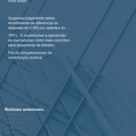
Feliz Natal!
Suspenso julgamento sobre
recolhimento de diferencial de
alíquotas de ICMS por optantes do
Simples N
TRF1 - É inadmissível a apreensão
de mercadorias como meio coercitivo
para pagamento de tributos
Fim da obrigatoriedade da
contribuição sindical
Notícias anteriores
janeiro de 2019
dezembro de 2018
julho de 2018
junho de 2018
maio de 2018