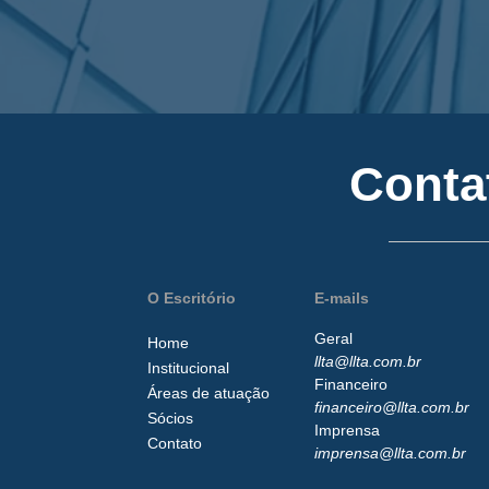
Conta
O Escritório
E-mails
Geral
Home
llta@llta.com.br
Institucional
Financeiro
Áreas de atuação
financeiro@llta.com.br
Sócios
Imprensa
Contato
imprensa@llta.com.br