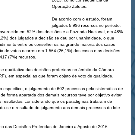
2015, como consequência da 
Operação Zelotes.
De acordo com o estudo, foram 
julgados 5.996 recursos no período. 
ou favorecido em 52% das decisões e a Fazenda Nacional, em 48%.
,2%) dos julgados a decisão se deu por unanimidade, o que 
ndimento entre os conselheiros na grande maioria dos casos 
ria de votos ocorreu em 1.564 (26,1%) dos casos e as decisões 
417 (7%) recursos.
e qualitativa das decisões proferidas no âmbito da Câmara 
F), em especial as que foram objeto de voto de qualidade. 
co específico, o julgamento de 602 processos pela sistemática de 
 de forma apartada dos demais recursos teve por objetivo evitar 
dos resultados, considerando que os paradigmas trataram de 
do-se o resultado do julgamento aos demais processos do lote 
rio das Decisões Proferidas de Janeiro a Agosto de 2016