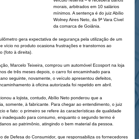
veículo reserva – e receberá danos 
morais, arbitrados em 10 salários 
mínimos. A sentença é do juiz Abílio 
Wolney Aires Neto, da 9ª Vara Cível 
da comarca de Goiânia.
uilômetro gera expectativa de segurança pela utilização de um 
e vício no produto ocasiona frustrações e transtornos ao 
(foto à direita).
ação, Marcelo Teixeira, comprou um automóvel Ecosport na loja 
s de três meses depois, o carro foi encaminhado para 
 ano seguinte, novamente, o veículo apresentou defeitos, 
caminhamento à oficina autorizada foi repetido em abril.
cionou a lojista, contudo, Abílio Neto ponderou que a 
ia, somente, à fabricante. Para chegar ao entendimento, o juiz 
cio e fato: o primeiro se refere às características de qualidade 
ou inadequado para consumo, enquanto o segundo termo é 
danos ao patrimônio, atingindo o bem material da pessoa.
go de Defesa do Consumidor, que responsabiliza os fornecedores 