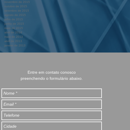
novembro de 2015
outubro de 2015
setembro de 2015
agosto de 2015
julho de 2015
junho de 2015
maio de 2015
abril de 2014
maio de 2013
abril de 2013
janeiro de 2013
Entre em contato conosco
preenchendo o formulário abaixo.