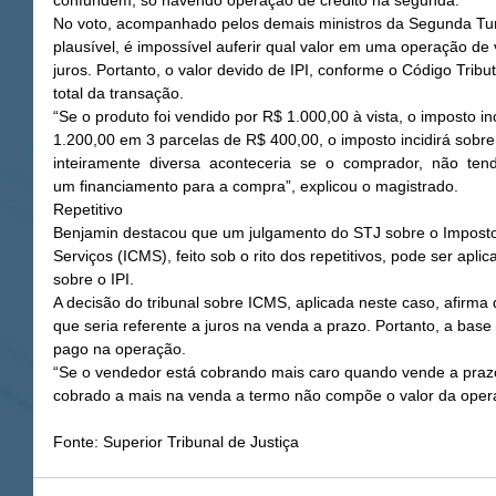
confundem, só havendo operação de crédito na segunda.
No voto, acompanhado pelos demais ministros da Segunda Tu
plausível, é impossível auferir qual valor em uma operação de
juros. Portanto, o valor devido de IPI, conforme o Código Tribu
total da transação.
“Se o produto foi vendido por R$ 1.000,00 à vista, o imposto inc
1.200,00 em 3 parcelas de R$ 400,00, o imposto incidirá sobre
inteiramente  diversa  aconteceria  se  o  comprador,  não  ten
um financiamento para a compra”, explicou o magistrado.
Repetitivo
Benjamin destacou que um julgamento do STJ sobre o Imposto
Serviços (ICMS), feito sob o rito dos repetitivos, pode ser apli
sobre o IPI.
A decisão do tribunal sobre ICMS, aplicada neste caso, afirma 
que seria referente a juros na venda a prazo. Portanto, a base d
pago na operação.
“Se o vendedor está cobrando mais caro quando vende a prazo
cobrado a mais na venda a termo não compõe o valor da opera
Fonte: Superior Tribunal de Justiça