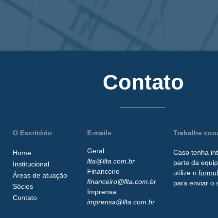
Contato
O Escritório
E-mails
Trabalhe co
Geral
Caso tenha in
Home
llta@llta.com.br
parte da
equip
Institucional
Financeiro
utilize o
formu
Áreas de atuação
financeiro@llta.com.br
para enviar o 
Sócios
Imprensa
Contato
imprensa@llta.com.br