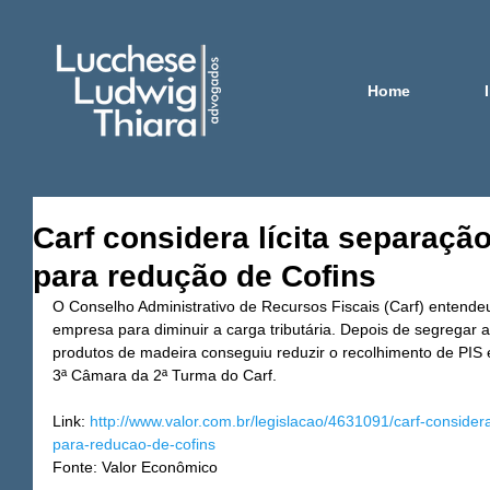
Home
Carf considera lícita separaçã
para redução de Cofins
O Conselho Administrativo de Recursos Fiscais (Carf) entendeu
empresa para diminuir a carga tributária. Depois de segregar as
produtos de madeira conseguiu reduzir o recolhimento de PIS e
3ª Câmara da 2ª Turma do Carf.
Link: 
http://www.valor.com.br/legislacao/4631091/carf-considera
para-reducao-de-cofins
Fonte: Valor Econômico