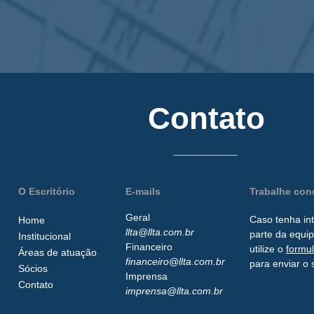
Contato
O Escritório
E-mails
Trabalhe co
Geral
Caso tenha in
Home
llta@llta.com.br
parte da
equip
Institucional
Financeiro
utilize o
formu
Áreas de atuação
financeiro@llta.com.br
para enviar o 
Sócios
Imprensa
Contato
imprensa@llta.com.br