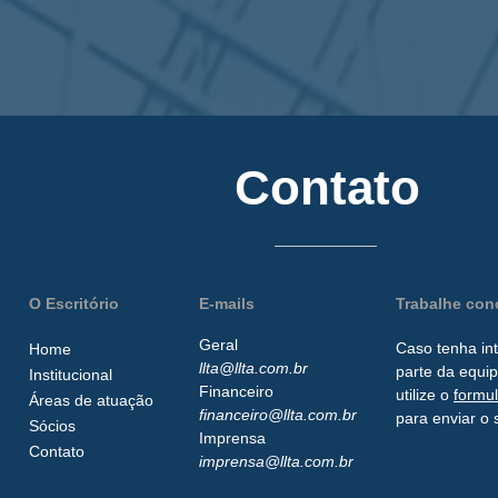
Contato
O Escritório
E-mails
Trabalhe co
Geral
Caso tenha in
Home
llta@llta.com.br
parte da
equip
Institucional
Financeiro
utilize o
formu
Áreas de atuação
financeiro@llta.com.br
para enviar o 
Sócios
Imprensa
Contato
imprensa@llta.com.br