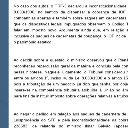
No caso dos autos, o TRF-3 declarou a inconstitucionalidade do
8.033/1990, no sentido de dispensar a cobrança de IOF 
companhias abertas e também sobre saques em cadernetas d
que os dispositivos legais impugnados observam o Código Tr
falar em imposto novo. Argumenta ainda que, em relação ao 
inclusive os saques de cadernetas de poupança, o IOF incide 
o patrimônio estático.
Ao decidir sobre a questão, o ministro observou que o Plená
reconheceu repercussão geral da matéria e concluiu pela con
nessa hipótese. Naquele julgamento, o Tribunal considerou n
entre os artigos 1º, inciso IV, da Lei 8.033/1990 e o artigo 15
pois a tributação de um negócio jurídico que tenha por obje
insere-se na competência tributária atribuída à União no âmb
para fins de instituir imposto sobre operações relativas a título
Ao negar o pedido em relação aos saques de caderneta de po
jurisprudência do STF é pela inconstitucionalidade da cob
238583, de relatoria do ministro Ilmar Galvão (apose