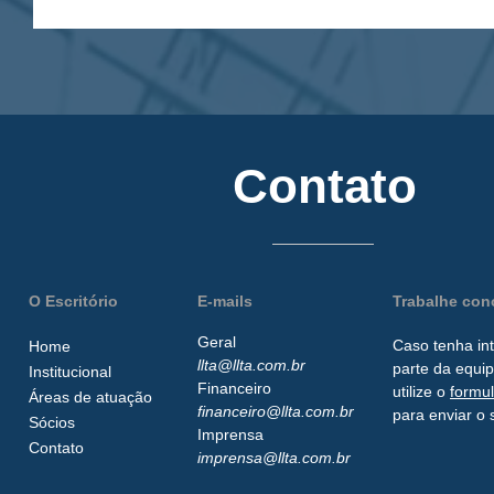
Contato
O Escritório
E-mails
Trabalhe co
Geral
Caso tenha in
Home
llta@llta.com.br
parte da
equip
Institucional
Financeiro
utilize o
formu
Áreas de atuação
financeiro@llta.com.br
para enviar o 
Sócios
Imprensa
Contato
imprensa@llta.com.br