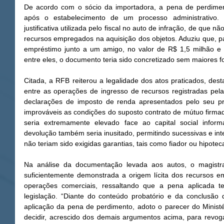
De acordo com o sócio da importadora, a pena de perdimento
após o estabelecimento de um processo administrativo. O
justificativa utilizada pelo fiscal no auto de infração, de que 
recursos empregados na aquisição dos objetos. Aduziu que, para
empréstimo junto a um amigo, no valor de R$ 1,5 milhão e q
entre eles, o documento teria sido concretizado sem maiores f
Citada, a RFB reiterou a legalidade dos atos praticados, dest
entre as operações de ingresso de recursos registradas pela
declarações de imposto de renda apresentados pelo seu pro
improváveis as condições do suposto contrato de mútuo firma
seria extremamente elevado face ao capital social infor
devolução também seria inusitado, permitindo sucessivas e int
não teriam sido exigidas garantias, tais como fiador ou hipotec
Na análise da documentação levada aos autos, o magistra
suficientemente demonstrada a origem lícita dos recursos e
operações comerciais, ressaltando que a pena aplicada te
legislação. “Diante do conteúdo probatório e da conclusão d
aplicação da pena de perdimento, adoto o parecer do Ministé
decidir, acrescido dos demais argumentos acima, para revoga