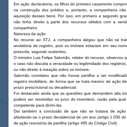
Em ação declaratória, os filhos do primeiro casamento compro
na construção dos prédios e, portanto, a companheira não
aquisição desses bens. Por isso, em primeiro e segundo graus
não tinha direito a parte dos recursos obtidos com a ven
companheiro. 
Natureza da ação 
No recurso ao STJ, a companheira alegou que não se trata
anulatória de registro, pois os imóveis estariam em seu nome
prescrita, segundo sustentou. 
O ministro Luis Felipe Salomão, relator do recurso, observou 
o caso não discutia a veracidade ou legitimidade dos registro
ou não direito à meação sobre os imóveis. 
Salomão constatou que não houve partilha a ser modificad
registro imobiliário, de forma que se trata mesmo de ação dec
prazo prescricional ou decadencial. 
Foi destacado ainda que as questões que demandem alta in
podem ser resolvidas no juízo do inventário, razão pela qual 
competente para dirimi-las. 
Daí também a conclusão de que não se tratava de ação d
afastando-se o prazo decadencial de um ano (artigo 1.030 do C
da ação rescisória de partilha (artigo 495 do Código Civil). 