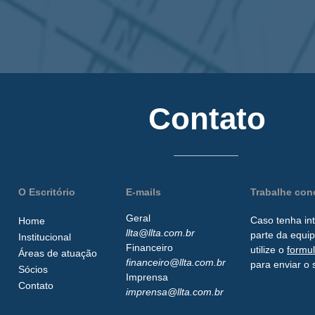
Contato
O Escritório
E-mails
Trabalhe co
Geral
Caso tenha in
Home
llta@llta.com.br
parte da
equip
Institucional
Financeiro
utilize o
formu
Áreas de atuação
financeiro@llta.com.br
para enviar o 
Sócios
Imprensa
Contato
imprensa@llta.com.br