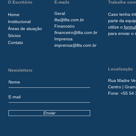
O Escritório
E-mails
Trabalhe co
Geral
Caso tenha in
Home
llta@llta.com.br
parte da
equip
Institucional
Financeiro
utilize o
formu
Áreas de atuação
financeiro@llta.com.br
para enviar o 
Sócios
Imprensa
Contato
imprensa@llta.com.br
Localização
Newsletters
Rua Madre Ver
Centro
| Gram
​Fone:
+55 54 
Enviar