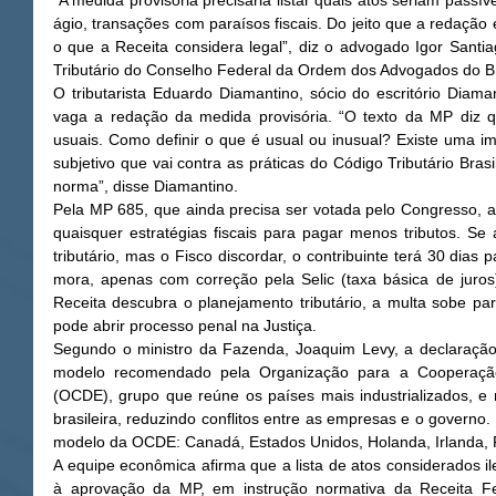
“A medida provisória precisaria listar quais atos seriam pass
ágio, transações com paraísos fiscais. Do jeito que a redação 
o que a Receita considera legal”, diz o advogado Igor Santi
Tributário do Conselho Federal da Ordem dos Advogados do Bra
O tributarista Eduardo Diamantino, sócio do escritório Diam
vaga a redação da medida provisória. “O texto da MP diz qu
usuais. Como definir o que é usual ou inusual? Existe uma im
subjetivo que vai contra as práticas do Código Tributário Brasil
norma”, disse Diamantino. 
Pela MP 685, que ainda precisa ser votada pelo Congresso, a
quaisquer estratégias fiscais para pagar menos tributos. Se
tributário, mas o Fisco discordar, o contribuinte terá 30 dias 
mora, apenas com correção pela Selic (taxa básica de juros
Receita descubra o planejamento tributário, a multa sobe par
pode abrir processo penal na Justiça. 
Segundo o ministro da Fazenda, Joaquim Levy, a declaração 
modelo recomendado pela Organização para a Cooperaçã
(OCDE), grupo que reúne os países mais industrializados, e m
brasileira, reduzindo conflitos entre as empresas e o governo
modelo da OCDE: Canadá, Estados Unidos, Holanda, Irlanda, P
A equipe econômica afirma que a lista de atos considerados il
à aprovação da MP, em instrução normativa da Receita Feder