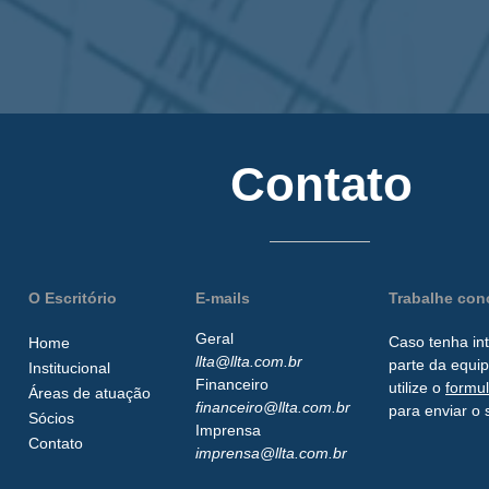
Contato
O Escritório
E-mails
Trabalhe co
Geral
Caso tenha in
Home
llta@llta.com.br
parte da
equip
Institucional
Financeiro
utilize o
formu
Áreas de atuação
financeiro@llta.com.br
para enviar o 
Sócios
Imprensa
Contato
imprensa@llta.com.br