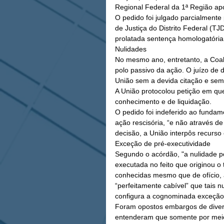
Regional Federal da 1ª Região apó
O pedido foi julgado parcialmente
de Justiça do Distrito Federal (TJ
prolatada sentença homologatória 
Nulidades 
No mesmo ano, entretanto, a Coal
polo passivo da ação. O juízo de d
União sem a devida citação e sem
A União protocolou petição em qu
conhecimento e de liquidação. 
O pedido foi indeferido ao fundam
ação rescisória, “e não através d
decisão, a União interpôs recurso 
Exceção de pré-executividade 
Segundo o acórdão, "a nulidade po
executada no feito que originou o
conhecidas mesmo que de ofício, a
“perfeitamente cabível” que tais 
configura a cognominada exceção 
Foram opostos embargos de diver
entenderam que somente por meio d