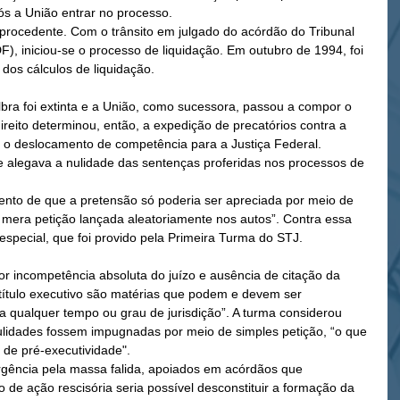
s a União entrar no processo. 
 procedente. Com o trânsito em julgado do acórdão do Tribunal 
DF), iniciou-se o processo de liquidação. Em outubro de 1994, foi 
dos cálculos de liquidação. 
bra foi extinta e a União, como sucessora, passou a compor o 
ireito determinou, então, a expedição de precatórios contra a 
 o deslocamento de competência para a Justiça Federal. 
e alegava a nulidade das sentenças proferidas nos processos de 
ento de que a pretensão só poderia ser apreciada por meio de 
e mera petição lançada aleatoriamente nos autos”. Contra essa 
especial, que foi provido pela Primeira Turma do STJ. 
r incompetência absoluta do juízo e ausência de citação da 
 título executivo são matérias que podem e devem ser 
 qualquer tempo ou grau de jurisdição”. A turma considerou 
nulidades fossem impugnadas por meio de simples petição, “o que 
de pré-executividade". 
gência pela massa falida, apoiados em acórdãos que 
e ação rescisória seria possível desconstituir a formação da 