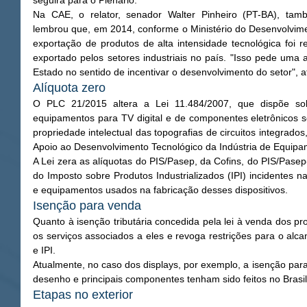
seguirá para o Plenário. 
Na CAE, o relator, senador Walter Pinheiro (PT-BA), ta
lembrou que, em 2014, conforme o Ministério do Desenvolviment
exportação de produtos de alta intensidade tecnológica foi 
exportado pelos setores industriais no país. "Isso pede uma
Estado no sentido de incentivar o desenvolvimento do setor", a
Alíquota zero 
O PLC 21/2015 altera a Lei 11.484/2007, que dispõe sobr
equipamentos para TV digital e de componentes eletrônicos s
propriedade intelectual das topografias de circuitos integrados
Apoio ao Desenvolvimento Tecnológico da Indústria de Equipam
A Lei zera as alíquotas do PIS/Pasep, da Cofins, do PIS/Pasep
do Imposto sobre Produtos Industrializados (IPI) incidentes n
e equipamentos usados na fabricação desses dispositivos. 
Isenção para venda 
Quanto à isenção tributária concedida pela lei à venda dos produ
os serviços associados a eles e revoga restrições para o alca
e IPI. 
Atualmente, no caso dos displays, por exemplo, a isenção par
desenho e principais componentes tenham sido feitos no Brasil
Etapas no exterior 