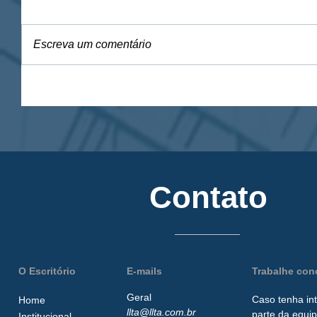
Escreva um comentário
Contato
O Escritório
E-mails
Trabalhe co
Geral
Caso tenha in
Home
llta@llta.com.br
parte da
equip
Institucional