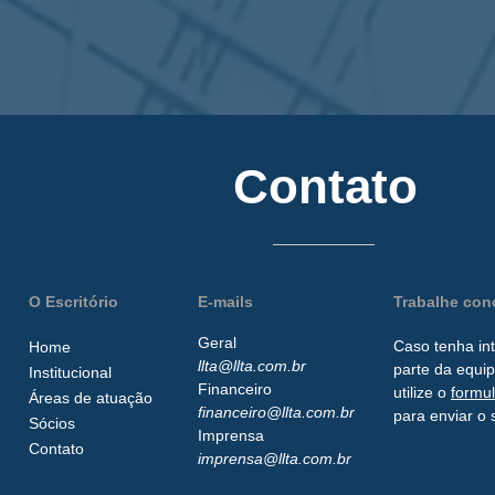
Contato
O Escritório
E-mails
Trabalhe co
Geral
Caso tenha in
Home
llta@llta.com.br
parte da
equip
Institucional
Financeiro
utilize o
formu
Áreas de atuação
financeiro@llta.com.br
para enviar o 
Sócios
Imprensa
Contato
imprensa@llta.com.br