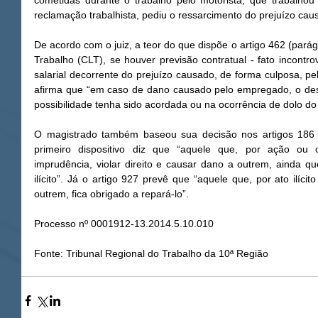
cometidas durante o trabalho pelo motorista, que trabalho
reclamação trabalhista, pediu o ressarcimento do prejuízo caus
De acordo com o juiz, a teor do que dispõe o artigo 462 (parág
Trabalho (CLT), se houver previsão contratual - fato incontrov
salarial decorrente do prejuízo causado, de forma culposa, pel
afirma que “em caso de dano causado pelo empregado, o desco
possibilidade tenha sido acordada ou na ocorrência de dolo d
O magistrado também baseou sua decisão nos artigos 186 e 
primeiro dispositivo diz que “aquele que, por ação ou om
imprudência, violar direito e causar dano a outrem, ainda q
ilícito”. Já o artigo 927 prevê que “aquele que, por ato ilícit
outrem, fica obrigado a repará-lo”. 
Processo nº 0001912-13.2014.5.10.010 
Fonte: Tribunal Regional do Trabalho da 10ª Região