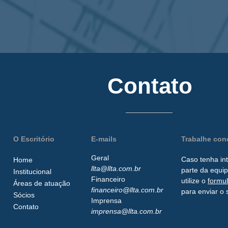
Contato
O Escritório
E-mails
Trabalhe co
Geral
Caso tenha in
Home
llta@llta.com.br
parte da
equip
Institucional
Financeiro
utilize o
formu
Áreas de atuação
financeiro@llta.com.br
para enviar o 
Sócios
Imprensa
Contato
imprensa@llta.com.br