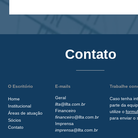
Contato
O Escritório
E-mails
Trabalhe co
Geral
Caso tenha in
Home
llta@llta.com.br
parte da
equip
Institucional
Financeiro
utilize o
formu
Áreas de atuação
financeiro@llta.com.br
para enviar o 
Sócios
Imprensa
Contato
imprensa@llta.com.br