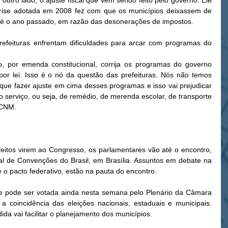
outro lado, o ajuste fiscal que vem sendo feito pelo governo. Ele 
 crise adotada em 2008 fez com que os municípios deixassem de 
té o ano passado, em razão das desonerações de impostos. 
refeituras enfrentam dificuldades para arcar com programas do 
 por emenda constitucional, corrija os programas do governo 
por lei. Isso é o nó da questão das prefeituras. Nós não temos 
que fazer ajuste em cima desses programas e isso vai prejudicar 
 serviço, ou seja, de remédio, de merenda escolar, de transporte 
 CNM. 
itos virem ao Congresso, os parlamentares vão até o encontro, 
al de Convenções do Brasil, em Brasília. Assuntos em debate na 
 o pacto federativo, estão na pauta do encontro. 
ue pode ser votada ainda nesta semana pelo Plenário da Câmara 
coincidência das eleições nacionais, estaduais e municipais. 
ida vai facilitar o planejamento dos municípios. 