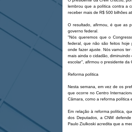
O presidente da CNM criticou, por 
lembrou que a política contra a
receber mais de R$ 500 bilhões a
O resultado, afirmou, é que as p
governo federal. 
"Nós queremos que o Congresso,
federal, que não são feitos hoje 
onde fazer ajuste. Nós vamos ter 
mais ainda o cidadão, diminuindo o
escolar", afirmou o presidente da
Reforma política
Nesta semana, em vez de os prefe
que ocorre no Centro Internacion
Câmara, como a reforma política e
Em relação à reforma política, q
dos Deputados, a CNM defende a 
Paulo Ziulkoski acredita que a med