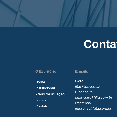
Conta
O Escritório
E-mails
Geral
Home
llta@llta.com.br
Institucional
Financeiro
Áreas de atuação
financeiro@llta.com.br
Sócios
Imprensa
Contato
imprensa@llta.com.br