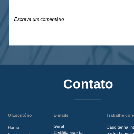
Escreva um comentário
Contato
O Escritório
E-mails
Trabalhe co
Geral
Caso tenha in
Home
llta@llta.com.br
parte da
equip