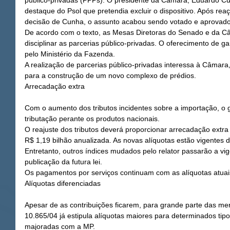
público-privadas (PPPs). O presidente da Câmara, Eduardo Cu
destaque do Psol que pretendia excluir o dispositivo. Após reaç
decisão de Cunha, o assunto acabou sendo votado e aprovado 
De acordo com o texto, as Mesas Diretoras do Senado e da C
disciplinar as parcerias público-privadas. O oferecimento de gar
pelo Ministério da Fazenda. 
A realização de parcerias público-privadas interessa à Câmar
para a construção de um novo complexo de prédios. 
Arrecadação extra
Com o aumento dos tributos incidentes sobre a importação, o 
tributação perante os produtos nacionais. 
O reajuste dos tributos deverá proporcionar arrecadação extr
R$ 1,19 bilhão anualizada. As novas alíquotas estão vigentes 
Entretanto, outros índices mudados pelo relator passarão a vi
publicação da futura lei. 
Os pagamentos por serviços continuam com as alíquotas atuai
Alíquotas diferenciadas
Apesar de as contribuições ficarem, para grande parte das mer
10.865/04 já estipula alíquotas maiores para determinados ti
majoradas com a MP. 