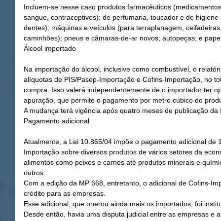
Incluem-se nesse caso produtos farmacêuticos (medicamentos 
sangue, contraceptivos); de perfumaria, toucador e de higien
dentes); máquinas e veículos (para terraplanagem, ceifadeiras,
caminhões); pneus e câmaras-de-ar novos; autopeças; e papel
Álcool importado
Na importação do álcool, inclusive como combustível, o relat
alíquotas de PIS/Pasep-Importação e Cofins-Importação, no to
compra. Isso valerá independentemente de o importador ter op
apuração, que permite o pagamento por metro cúbico do produ
A mudança terá vigência após quatro meses de publicação da fu
Pagamento adicional
Atualmente, a Lei 10.865/04 impõe o pagamento adicional de 1
Importação sobre diversos produtos de vários setores da eco
alimentos como peixes e carnes até produtos minerais e químico
outros. 
Com a edição da MP 668, entretanto, o adicional de Cofins-Im
crédito para as empresas. 
Esse adicional, que onerou ainda mais os importados, foi instit
Desde então, havia uma disputa judicial entre as empresas e a