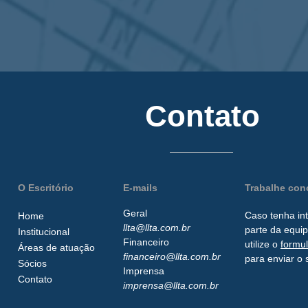
Contato
O Escritório
E-mails
Trabalhe co
Geral
Caso tenha in
Home
llta@llta.com.br
parte da
equip
Institucional
Financeiro
utilize o
formu
Áreas de atuação
financeiro@llta.com.br
para enviar o 
Sócios
Imprensa
Contato
imprensa@llta.com.br