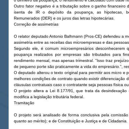
o dinheiro da poupança, o rendimento é calculado com base no
Outro fator negativo é a tributação sobre o ganho financeiro 
isenta de IR o depósito da poupança, as hipotecas, b
Remunerados (DER) e os juros das letras hipotecárias. 
Correção de assimetrias
O relator deputado Antonio Balhmann (Pros-CE) defendeu a med
assimetria entre as receitas das microempresas e das pessoas 
Segundo ele, é comum microempresários desconhecerem qu
poupança realizados por empresas são tributados para fi
rendimento mensal, mas apenas trimestral. “Isso traz prejuízo
de pequeno porte são praticamente a vida do empresário.”, res
O deputado alterou o texto original para permitir aos micro e
melhores condições de contrato quando existir diferenciação d
cláusulas contratuais caso o contratante seja pessoas física ou 
O projeto altera a Lei 8.177/91, que trata da desindexação
modifica a legislação tributária federal. 
Tramitação
O projeto será analisado de forma conclusiva pela comissão 
quanto ao mérito); e de Constituição e Justiça e de Cidadania. 