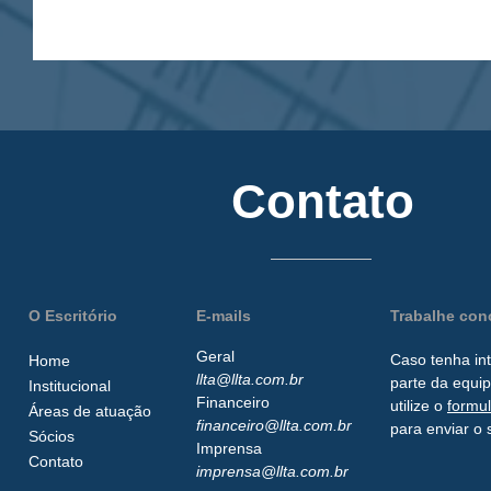
Contato
O Escritório
E-mails
Trabalhe co
Geral
Caso tenha in
Home
llta@llta.com.br
parte da
equip
Institucional
Financeiro
utilize o
formu
Áreas de atuação
financeiro@llta.com.br
para enviar o 
Sócios
Imprensa
Contato
imprensa@llta.com.br