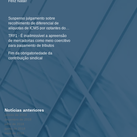
Feliz Natal!
Suspenso julgamento sobre
recolhimento de diferencial de
alíquotas de ICMS por optantes do
Simples N
TRF1 - É inadmissível a apreensão
de mercadorias como meio coercitivo
para pagamento de tributos
Fim da obrigatoriedade da
contribuição sindical
Notícias anteriores
janeiro de 2019
dezembro de 2018
julho de 2018
junho de 2018
maio de 2018