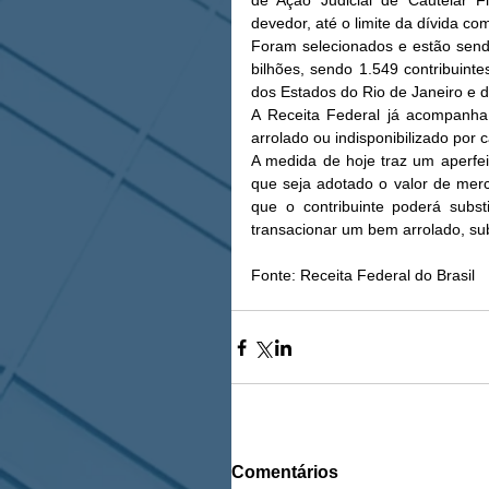
de Ação Judicial de Cautelar F
devedor, até o limite da dívida com
Foram selecionados e estão sendo
bilhões, sendo 1.549 contribuin
dos Estados do Rio de Janeiro e d
A Receita Federal já acompanha a
arrolado ou indisponibilizado por c
A medida de hoje traz um aperfe
que seja adotado o valor de merc
que o contribuinte poderá subst
transacionar um bem arrolado, subs
Fonte: Receita Federal do Brasil
Comentários