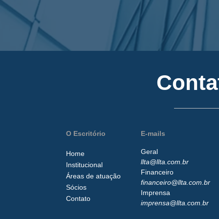
Conta
O Escritório
E-mails
Geral
Home
llta@llta.com.br
Institucional
Financeiro
Áreas de atuação
financeiro@llta.com.br
Sócios
Imprensa
Contato
imprensa@llta.com.br